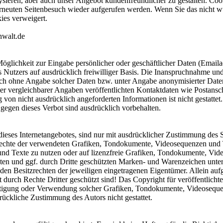
ysieren, aber auch unser Angebot kundenfreundlicher zu gestalten. Coo
rneuten Seitenbesuch wieder aufgerufen werden. Wenn Sie das nicht wü
ies verweigert.
nwalt.de
Möglichkeit zur Eingabe persönlicher oder geschäftlicher Daten (Emaila
es Nutzers auf ausdrücklich freiwilliger Basis. Die Inanspruchnahme un
ch ohne Angabe solcher Daten bzw. unter Angabe anonymisierter Daten
 vergleichbarer Angaben veröffentlichten Kontaktdaten wie Postansc
von nicht ausdrücklich angeforderten Informationen ist nicht gestattet.
egen dieses Verbot sind ausdrücklich vorbehalten.
 dieses Internetangebotes, sind nur mit ausdrücklicher Zustimmung des Se
rrechte der verwendeten Grafiken, Tondokumente, Videosequenzen und Te
d Texte zu nutzen oder auf lizenzfreie Grafiken, Tondokumente, Vid
nten und ggf. durch Dritte geschützten Marken- und Warenzeichen unt
den Besitzrechten der jeweiligen eingetragenen Eigentümer. Allein auf
durch Rechte Dritter geschützt sind! Das Copyright für veröffentlichte,
fältigung oder Verwendung solcher Grafiken, Tondokumente, Videoseque
rückliche Zustimmung des Autors nicht gestattet.