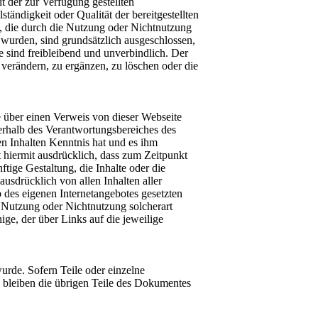
it der zur Verfügung gestellten
ändigkeit oder Qualität der bereitgestellten
n, die durch die Nutzung oder Nichtnutzung
 wurden, sind grundsätzlich ausgeschlossen,
e sind freibleibend und unverbindlich. Der
verändern, zu ergänzen, zu löschen oder die
e über einen Verweis von dieser Webseite
erhalb des Verantwortungsbereiches des
en Inhalten Kenntnis hat und es ihm
 hiermit ausdrücklich, dass zum Zeitpunkt
tige Gestaltung, die Inhalte oder die
ausdrücklich von allen Inhalten aller
b des eigenen Internetangebotes gesetzten
er Nutzung oder Nichtnutzung solcherart
ige, der über Links auf die jeweilige
wurde. Sofern Teile oder einzelne
n, bleiben die übrigen Teile des Dokumentes