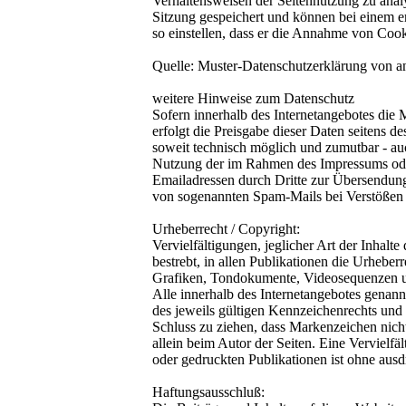
Verhaltensweisen der Seitennutzung zu anal
Sitzung gespeichert und können bei einem e
so einstellen, dass er die Annahme von Cook
Quelle: Muster-Datenschutzerklärung von a
weitere Hinweise zum Datenschutz
Sofern innerhalb des Internetangebotes die 
erfolgt die Preisgabe dieser Daten seitens d
soweit technisch möglich und zumutbar - au
Nutzung der im Rahmen des Impressums oder
Emailadressen durch Dritte zur Übersendung 
von sogenannten Spam-Mails bei Verstößen g
Urheberrecht / Copyright:
Vervielfältigungen, jeglicher Art der Inhalte
bestrebt, in allen Publikationen die Urhebe
Grafiken, Tondokumente, Videosequenzen un
Alle innerhalb des Internetangebotes genan
des jeweils gültigen Kennzeichenrechts und 
Schluss zu ziehen, dass Markenzeichen nicht 
allein beim Autor der Seiten. Eine Verviel
oder gedruckten Publikationen ist ohne ausd
Haftungsausschluß: