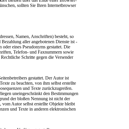
kies bleiben über das Ende einer Browser-
nschen, sollten Sie Ihren Internetbrowser
dressen, Namen, Anschriften) besteht, so
d Bezahlung aller angebotenen Dienste ist -
 oder eines Pseudonyms gestattet. Die
hriften, Telefon- und Faxnummern sowie
 Rechtliche Schritte gegen die Versender
itenbetreibers gestattet. Der Autor ist
xte zu beachten, von ihm selbst erstellte
eosequenzen und Texte zurückzugreifen.
erliegen uneingeschränkt den Bestimmungen
grund der bloßen Nennung ist nicht der
 vom Autor selbst erstellte Objekte bleibt
nzen und Texte in anderen elektronischen