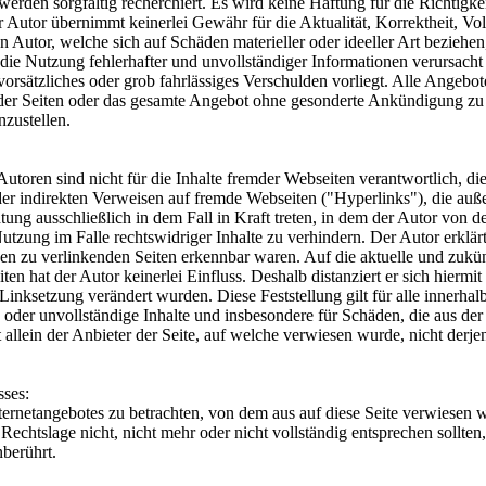
werden sorgfältig recherchiert. Es wird keine Haftung für die Richtigke
utor übernimmt keinerlei Gewähr für die Aktualität, Korrektheit, Vollst
 Autor, welche sich auf Schäden materieller oder ideeller Art beziehe
die Nutzung fehlerhafter und unvollständiger Informationen verursacht
vorsätzliches oder grob fahrlässiges Verschulden vorliegt. Alle Angebot
e der Seiten oder das gesamte Angebot ohne gesonderte Ankündigung zu 
nzustellen.
toren sind nicht für die Inhalte fremder Webseiten verantwortlich, di
der indirekten Verweisen auf fremde Webseiten ("Hyperlinks"), die auß
tung ausschließlich in dem Fall in Kraft treten, in dem der Autor von d
tzung im Falle rechtswidriger Inhalte zu verhindern. Der Autor erklärt
den zu verlinkenden Seiten erkennbar waren. Auf die aktuelle und zukünf
en hat der Autor keinerlei Einfluss. Deshalb distanziert er sich hiermit 
 Linksetzung verändert wurden. Diese Feststellung gilt für alle innerhal
te oder unvollständige Inhalte und insbesondere für Schäden, die aus d
 allein der Anbieter der Seite, auf welche verwiesen wurde, nicht derjen
sses:
nternetangebotes zu betrachten, von dem aus auf diese Seite verwiesen 
Rechtslage nicht, nicht mehr oder nicht vollständig entsprechen sollte
nberührt.