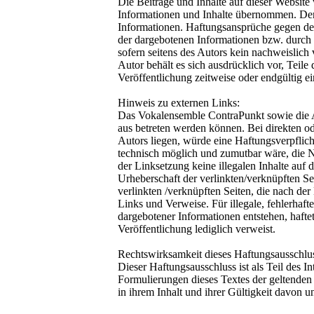
Die Beiträge und Inhalte auf dieser Website 
Informationen und Inhalte übernommen. Der A
Informationen. Haftungsansprüche gegen den
der dargebotenen Informationen bzw. durch 
sofern seitens des Autors kein nachweislich 
Autor behält es sich ausdrücklich vor, Teil
Veröffentlichung zeitweise oder endgültig ei
Hinweis zu externen Links:
Das Vokalensemble ContraPunkt sowie die Au
aus betreten werden können. Bei direkten o
Autors liegen, würde eine Haftungsverpflich
technisch möglich und zumutbar wäre, die Nu
der Linksetzung keine illegalen Inhalte auf 
Urheberschaft der verlinkten/verknüpften Seit
verlinkten /verknüpften Seiten, die nach der
Links und Verweise. Für illegale, fehlerhaf
dargebotener Informationen entstehen, haftet
Veröffentlichung lediglich verweist.
Rechtswirksamkeit dieses Haftungsausschlu
Dieser Haftungsausschluss ist als Teil des I
Formulierungen dieses Textes der geltenden 
in ihrem Inhalt und ihrer Gültigkeit davon u