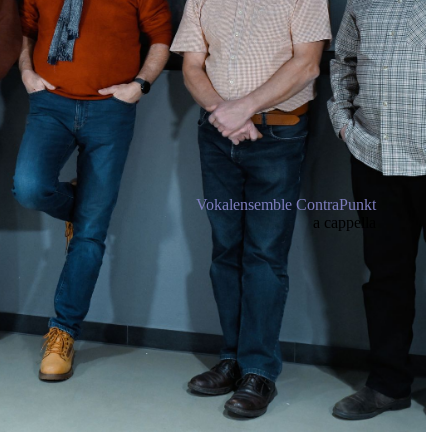
Vokalensemble ContraPunkt
a cappella